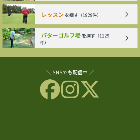
レッスン
を探す
（
1929
件）
パターゴルフ場
を探す
（
1129
件）
＼ SNSでも配信中 ／