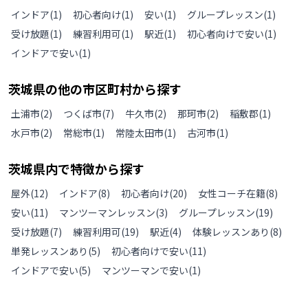
インドア
(
1
)
初心者向け
(
1
)
安い
(
1
)
グループレッスン
(
1
)
受け放題
(
1
)
練習利用可
(
1
)
駅近
(
1
)
初心者向けで安い
(
1
)
インドアで安い
(
1
)
茨城県
の
他の
市区町村から探す
土浦市
(
2
)
つくば市
(
7
)
牛久市
(
2
)
那珂市
(
2
)
稲敷郡
(
1
)
水戸市
(
2
)
常総市
(
1
)
常陸太田市
(
1
)
古河市
(
1
)
茨城県
内で特徴から探す
屋外
(
12
)
インドア
(
8
)
初心者向け
(
20
)
女性コーチ在籍
(
8
)
安い
(
11
)
マンツーマンレッスン
(
3
)
グループレッスン
(
19
)
受け放題
(
7
)
練習利用可
(
19
)
駅近
(
4
)
体験レッスンあり
(
8
)
単発レッスンあり
(
5
)
初心者向けで安い
(
11
)
インドアで安い
(
5
)
マンツーマンで安い
(
1
)