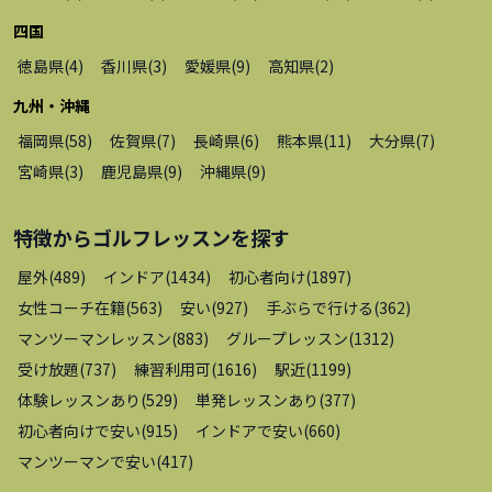
四国
徳島県
(
4
)
香川県
(
3
)
愛媛県
(
9
)
高知県
(
2
)
九州・沖縄
福岡県
(
58
)
佐賀県
(
7
)
長崎県
(
6
)
熊本県
(
11
)
大分県
(
7
)
宮崎県
(
3
)
鹿児島県
(
9
)
沖縄県
(
9
)
特徴から
ゴルフレッスン
を探す
屋外
(
489
)
インドア
(
1434
)
初心者向け
(
1897
)
女性コーチ在籍
(
563
)
安い
(
927
)
手ぶらで行ける
(
362
)
マンツーマンレッスン
(
883
)
グループレッスン
(
1312
)
受け放題
(
737
)
練習利用可
(
1616
)
駅近
(
1199
)
体験レッスンあり
(
529
)
単発レッスンあり
(
377
)
初心者向けで安い
(
915
)
インドアで安い
(
660
)
マンツーマンで安い
(
417
)