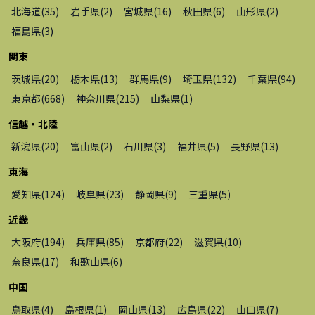
北海道
(
35
)
岩手県
(
2
)
宮城県
(
16
)
秋田県
(
6
)
山形県
(
2
)
福島県
(
3
)
関東
茨城県
(
20
)
栃木県
(
13
)
群馬県
(
9
)
埼玉県
(
132
)
千葉県
(
94
)
東京都
(
668
)
神奈川県
(
215
)
山梨県
(
1
)
信越・北陸
新潟県
(
20
)
富山県
(
2
)
石川県
(
3
)
福井県
(
5
)
長野県
(
13
)
東海
愛知県
(
124
)
岐阜県
(
23
)
静岡県
(
9
)
三重県
(
5
)
近畿
大阪府
(
194
)
兵庫県
(
85
)
京都府
(
22
)
滋賀県
(
10
)
奈良県
(
17
)
和歌山県
(
6
)
中国
鳥取県
(
4
)
島根県
(
1
)
岡山県
(
13
)
広島県
(
22
)
山口県
(
7
)