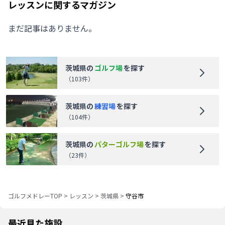
レッスンに関するマガジン
まだ記事はありません。
茨城県
の
ゴルフ場
を探す
（
103
件）
茨城県
の
練習場
を探す
（
104
件）
茨城県
の
パターゴルフ場
を探す
（
23
件）
ゴルフメドレーTOP
>
レッスン
>
茨城県
>
守谷市
最近見た施設