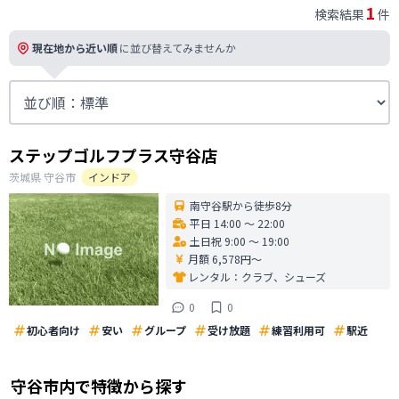
1
検索結果
件
現在地から近い順
に並び替えてみませんか
ステップゴルフプラス守谷店
茨城県
守谷市
インドア
南守谷駅から徒歩8分
平日 14:00 〜 22:00
土日祝 9:00 〜 19:00
月額 6,578円〜
レンタル：
クラブ、シューズ
0
0
初心者向け
安い
グループ
受け放題
練習利用可
駅近
守谷市
内で特徴から探す