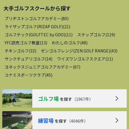
大手ゴルフスクール
から探す
ブリヂストンゴルフアカデミー
(
80
)
ライザップゴルフ(RIZAP GOLF)
(
21
)
ゴルフテック(GOLFTEC by GDO)
(
11
)
ステップゴルフ
(
119
)
YFC読売ゴルフ教室
(
13
)
わたしのゴルフ
(
48
)
チキンゴルフ
(
32
)
ゼンゴルフレンジ(ZEN GOLF RANGE)
(
43
)
サンクチュアリゴルフ
(
14
)
ワイズワンゴルフスクエア
(
11
)
ヨネックスジュニアゴルフアカデミー
(
67
)
コナミスポーツクラブ
(
45
)
ゴルフ場
を探す
（
1967
件）
練習場
を探す
（
4046
件）