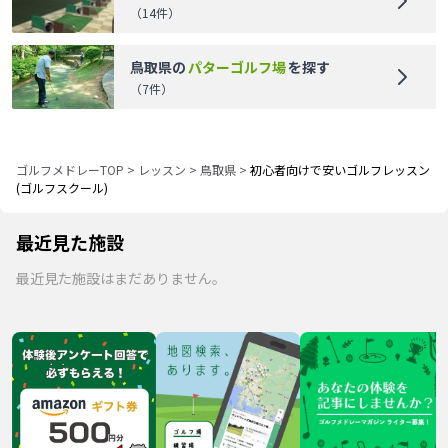
（
14
件）
鳥取県
の
パターゴルフ場
を探す
（
7
件）
ゴルフメドレーTOP
>
レッスン
>
鳥取県
>
初心者向けで安いゴルフレッスン
(ゴルフスクール)
最近見た施設
最近見た施設はまだありません。