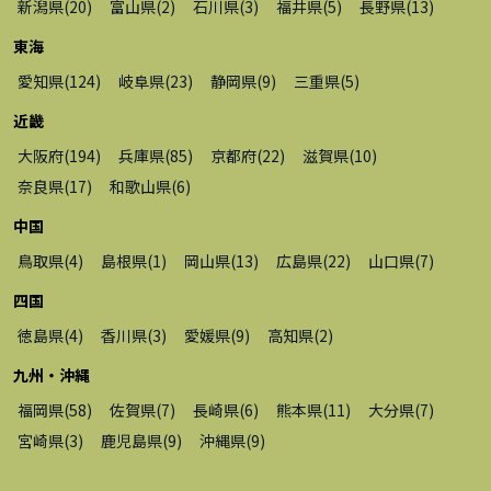
新潟県
(
20
)
富山県
(
2
)
石川県
(
3
)
福井県
(
5
)
長野県
(
13
)
東海
愛知県
(
124
)
岐阜県
(
23
)
静岡県
(
9
)
三重県
(
5
)
近畿
大阪府
(
194
)
兵庫県
(
85
)
京都府
(
22
)
滋賀県
(
10
)
奈良県
(
17
)
和歌山県
(
6
)
中国
鳥取県
(
4
)
島根県
(
1
)
岡山県
(
13
)
広島県
(
22
)
山口県
(
7
)
四国
徳島県
(
4
)
香川県
(
3
)
愛媛県
(
9
)
高知県
(
2
)
九州・沖縄
福岡県
(
58
)
佐賀県
(
7
)
長崎県
(
6
)
熊本県
(
11
)
大分県
(
7
)
宮崎県
(
3
)
鹿児島県
(
9
)
沖縄県
(
9
)