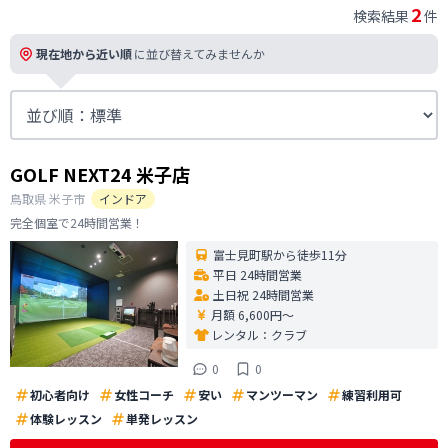
2
検索結果
件
現在地から近い順
に並び替えてみませんか
GOLF NEXT24 米子店
鳥取県
米子市
インドア
完全個室で24時間営業！
富士見町駅から徒歩11分
平日 24時間営業
土日祝 24時間営業
月額 6,600円〜
レンタル：
クラブ
0
0
初心者向け
女性コーチ
安い
マンツーマン
練習利用可
体験レッスン
単発レッスン