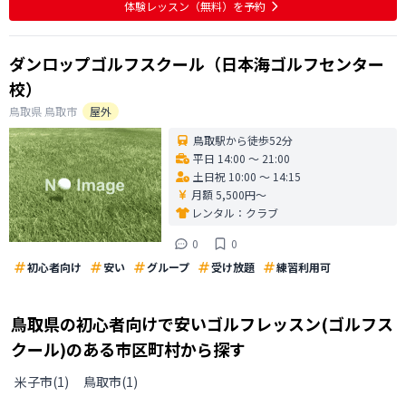
体験レッスン
（無料）
を予約
ダンロップゴルフスクール（日本海ゴルフセンター
校）
鳥取県
鳥取市
屋外
鳥取駅から徒歩52分
平日 14:00 〜 21:00
土日祝 10:00 〜 14:15
月額 5,500円〜
レンタル：
クラブ
0
0
初心者向け
安い
グループ
受け放題
練習利用可
鳥取県
の
初心者向けで安いゴルフレッスン(ゴルフス
クール)のある
市区町村から探す
米子市
(
1
)
鳥取市
(
1
)