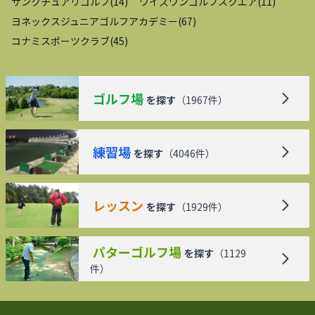
サンクチュアリゴルフ
(
14
)
ワイズワンゴルフスクエア
(
11
)
ヨネックスジュニアゴルフアカデミー
(
67
)
コナミスポーツクラブ
(
45
)
ゴルフ場
を探す
（
1967
件）
練習場
を探す
（
4046
件）
レッスン
を探す
（
1929
件）
パターゴルフ場
を探す
（
1129
件）