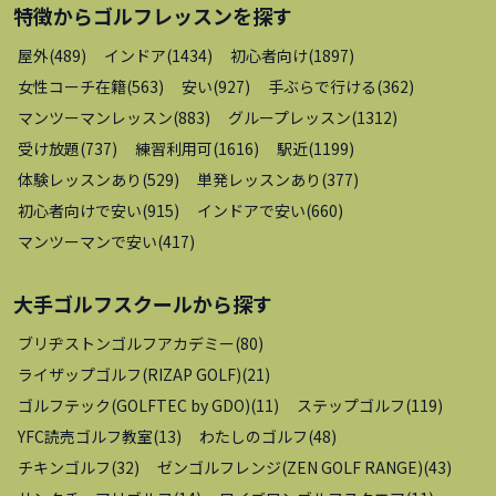
特徴から
ゴルフレッスン
を探す
屋外
(
489
)
インドア
(
1434
)
初心者向け
(
1897
)
女性コーチ在籍
(
563
)
安い
(
927
)
手ぶらで行ける
(
362
)
マンツーマンレッスン
(
883
)
グループレッスン
(
1312
)
受け放題
(
737
)
練習利用可
(
1616
)
駅近
(
1199
)
体験レッスンあり
(
529
)
単発レッスンあり
(
377
)
初心者向けで安い
(
915
)
インドアで安い
(
660
)
マンツーマンで安い
(
417
)
大手ゴルフスクール
から探す
ブリヂストンゴルフアカデミー
(
80
)
ライザップゴルフ(RIZAP GOLF)
(
21
)
ゴルフテック(GOLFTEC by GDO)
(
11
)
ステップゴルフ
(
119
)
YFC読売ゴルフ教室
(
13
)
わたしのゴルフ
(
48
)
チキンゴルフ
(
32
)
ゼンゴルフレンジ(ZEN GOLF RANGE)
(
43
)