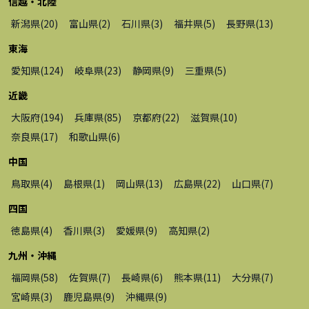
信越・北陸
新潟県
(
20
)
富山県
(
2
)
石川県
(
3
)
福井県
(
5
)
長野県
(
13
)
東海
愛知県
(
124
)
岐阜県
(
23
)
静岡県
(
9
)
三重県
(
5
)
近畿
大阪府
(
194
)
兵庫県
(
85
)
京都府
(
22
)
滋賀県
(
10
)
奈良県
(
17
)
和歌山県
(
6
)
中国
鳥取県
(
4
)
島根県
(
1
)
岡山県
(
13
)
広島県
(
22
)
山口県
(
7
)
四国
徳島県
(
4
)
香川県
(
3
)
愛媛県
(
9
)
高知県
(
2
)
九州・沖縄
福岡県
(
58
)
佐賀県
(
7
)
長崎県
(
6
)
熊本県
(
11
)
大分県
(
7
)
宮崎県
(
3
)
鹿児島県
(
9
)
沖縄県
(
9
)