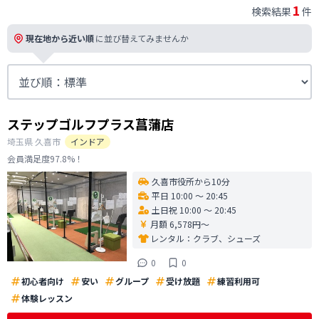
1
検索結果
件
現在地から近い順
に並び替えてみませんか
ステップゴルフプラス菖蒲店
埼玉県
久喜市
インドア
会員満足度97.8%！
久喜市役所から10分
平日 10:00 〜 20:45
土日祝 10:00 〜 20:45
月額 6,578円〜
レンタル：
クラブ、シューズ
0
0
初心者向け
安い
グループ
受け放題
練習利用可
体験レッスン