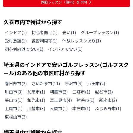
体験レッスン
（無料）
を予約
久喜市
内で特徴から探す
インドア
(
1
)
初心者向け
(
1
)
安い
(
1
)
グループレッスン
(
1
)
受け放題
(
1
)
練習利用可
(
1
)
体験レッスンあり
(
1
)
初心者向けで安い
(
1
)
インドアで安い
(
1
)
埼玉県
の
インドアで安いゴルフレッスン(ゴルフスク
ール)のある
他の
市区町村から探す
春日部市
(
2
)
さいたま市
(
11
)
所沢市
(
4
)
戸田市
(
2
)
川口市
(
3
)
加須市
(
1
)
朝霞市
(
2
)
三郷市
(
1
)
越谷市
(
3
)
狭山市
(
1
)
和光市
(
1
)
富士見市
(
4
)
熊谷市
(
1
)
新座市
(
2
)
上尾市
(
1
)
川越市
(
3
)
入間市
(
1
)
本庄市
(
1
)
ふじみ野市
(
1
)
東松山市
(
2
)
埼玉県
内で特徴から探す