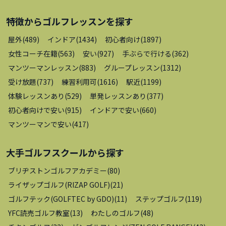
特徴から
ゴルフレッスン
を探す
屋外
(
489
)
インドア
(
1434
)
初心者向け
(
1897
)
女性コーチ在籍
(
563
)
安い
(
927
)
手ぶらで行ける
(
362
)
マンツーマンレッスン
(
883
)
グループレッスン
(
1312
)
受け放題
(
737
)
練習利用可
(
1616
)
駅近
(
1199
)
体験レッスンあり
(
529
)
単発レッスンあり
(
377
)
初心者向けで安い
(
915
)
インドアで安い
(
660
)
マンツーマンで安い
(
417
)
大手ゴルフスクール
から探す
ブリヂストンゴルフアカデミー
(
80
)
ライザップゴルフ(RIZAP GOLF)
(
21
)
ゴルフテック(GOLFTEC by GDO)
(
11
)
ステップゴルフ
(
119
)
YFC読売ゴルフ教室
(
13
)
わたしのゴルフ
(
48
)