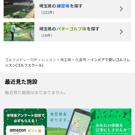
埼玉県
の
練習場
を探す
（
222
件）
埼玉県
の
パターゴルフ場
を探す
（
16
件）
ゴルフメドレーTOP
>
レッスン
>
埼玉県
>
久喜市
>
インドアで安いゴルフレ
ッスン(ゴルフスクール)
最近見た施設
最近見た施設はまだありません。