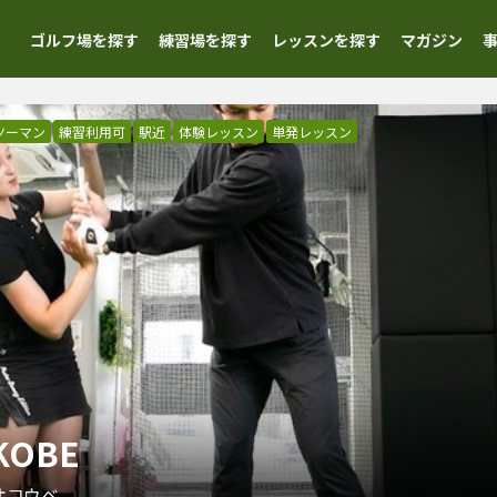
ゴルフ場を探す
練習場を探す
レッスンを探す
マガジン
ツーマン
練習利用可
駅近
体験レッスン
単発レッスン
KOBE
オコウベ