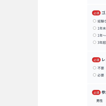
ゴ
必須
経験
1年
1年〜
3年超
レ
必須
不要
必要
参
必須
男性