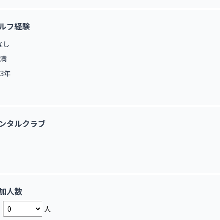
ルフ経験
なし
未満
3年
ンタルクラブ
加人数
人