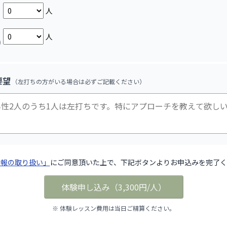
人
人
)
要望
（左打ちの方がいる場合は必ずご記載ください）
情報の取り扱い」
にご同意頂いた上で、下記ボタンよりお申込みを完了く
体験申し込み
（
3,300円/人
）
※ 体験レッスン費用は当日ご精算ください。