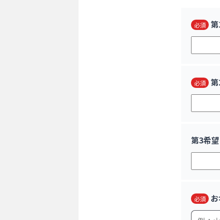
第
必須
第
必須
第3希望
お
必須