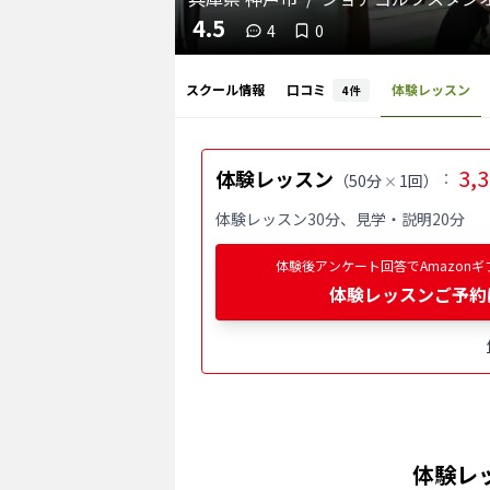
4.5
4
0
スクール情報
口コミ
体験レッスン
4
件
3,
体験レッスン
：
（
50分
1回
）
×
体験レッスン30分、見学・説明20分
体験後アンケート回答でAmazonギ
体験レッスンご予約
体験レ