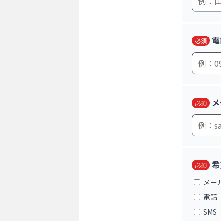
電
必須
メ
必須
希
必須
メー
電話
SMS