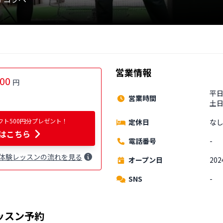
営業情報
300
円
平日
営業時間
土日
フト500円分プレゼント！
定休日
なし
はこちら
電話番号
-
体験
レッスン
の流れを見る
オープン日
202
SNS
-
ッスン予約