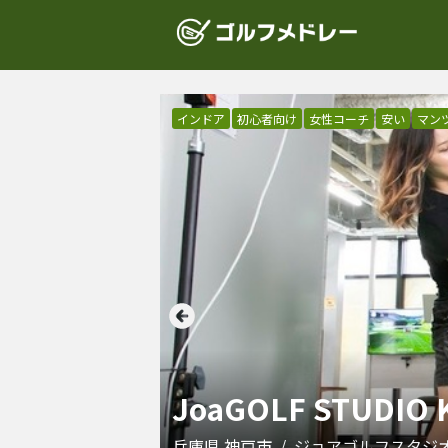
インドア
初心者向け
女性コーチ
安い
マン
JoaGOLF STUDIO 
兵庫県
神戸市
/
ジョアゴルフスタジ