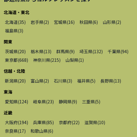
北海道・東北
北海道
(
35
)
岩手県
(
2
)
宮城県
(
16
)
秋田県
(
6
)
山形県
(
2
)
福島県
(
3
)
関東
茨城県
(
20
)
栃木県
(
13
)
群馬県
(
9
)
埼玉県
(
132
)
千葉県
(
94
)
東京都
(
668
)
神奈川県
(
215
)
山梨県
(
1
)
信越・北陸
新潟県
(
20
)
富山県
(
2
)
石川県
(
3
)
福井県
(
5
)
長野県
(
13
)
東海
愛知県
(
124
)
岐阜県
(
23
)
静岡県
(
9
)
三重県
(
5
)
近畿
大阪府
(
194
)
兵庫県
(
85
)
京都府
(
22
)
滋賀県
(
10
)
奈良県
(
17
)
和歌山県
(
6
)