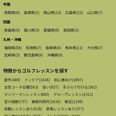
中国
鳥取県
(
4
)
島根県
(
1
)
岡山県
(
13
)
広島県
(
22
)
山口県
(
7
)
四国
徳島県
(
4
)
香川県
(
3
)
愛媛県
(
9
)
高知県
(
2
)
九州・沖縄
福岡県
(
58
)
佐賀県
(
7
)
長崎県
(
6
)
熊本県
(
11
)
大分県
(
7
)
宮崎県
(
3
)
鹿児島県
(
9
)
沖縄県
(
9
)
特徴から
ゴルフレッスン
を探す
屋外
(
489
)
インドア
(
1434
)
初心者向け
(
1897
)
女性コーチ在籍
(
563
)
安い
(
927
)
手ぶらで行ける
(
362
)
マンツーマンレッスン
(
883
)
グループレッスン
(
1312
)
受け放題
(
737
)
練習利用可
(
1616
)
駅近
(
1199
)
体験レッスンあり
(
529
)
単発レッスンあり
(
377
)