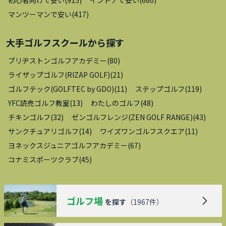
初心者向けで安い
(
915
)
インドアで安い
(
660
)
マンツーマンで安い
(
417
)
大手ゴルフスクール
から探す
ブリヂストンゴルフアカデミー
(
80
)
ライザップゴルフ(RIZAP GOLF)
(
21
)
ゴルフテック(GOLFTEC by GDO)
(
11
)
ステップゴルフ
(
119
)
YFC読売ゴルフ教室
(
13
)
わたしのゴルフ
(
48
)
チキンゴルフ
(
32
)
ゼンゴルフレンジ(ZEN GOLF RANGE)
(
43
)
サンクチュアリゴルフ
(
14
)
ワイズワンゴルフスクエア
(
11
)
ヨネックスジュニアゴルフアカデミー
(
67
)
コナミスポーツクラブ
(
45
)
ゴルフ場
を探す
（
1967
件）