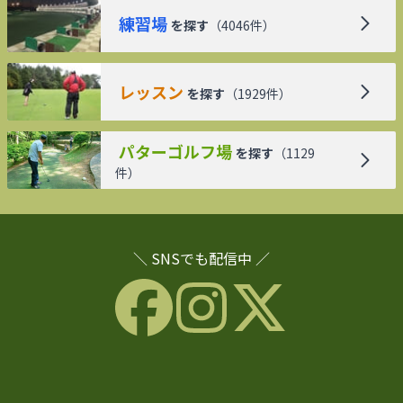
練習場
を探す
（
4046
件）
レッスン
を探す
（
1929
件）
パターゴルフ場
を探す
（
1129
件）
＼ SNSでも配信中 ／