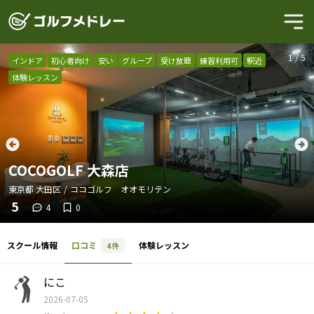
1
/
5
インドア
初心者向け
安い
グループ
受け放題
練習利用可
駅近
体験レッスン
COCOGOLF 大森店
東京都
大田区
/
ココゴルフ オオモリテン
5
4
0
スクール情報
口コミ
体験レッスン
4
件
にこ
2026-07-05