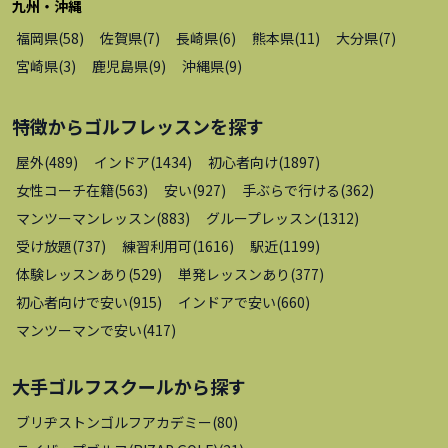
九州・沖縄
福岡県
(
58
)
佐賀県
(
7
)
長崎県
(
6
)
熊本県
(
11
)
大分県
(
7
)
宮崎県
(
3
)
鹿児島県
(
9
)
沖縄県
(
9
)
特徴から
ゴルフレッスン
を探す
屋外
(
489
)
インドア
(
1434
)
初心者向け
(
1897
)
女性コーチ在籍
(
563
)
安い
(
927
)
手ぶらで行ける
(
362
)
マンツーマンレッスン
(
883
)
グループレッスン
(
1312
)
受け放題
(
737
)
練習利用可
(
1616
)
駅近
(
1199
)
体験レッスンあり
(
529
)
単発レッスンあり
(
377
)
初心者向けで安い
(
915
)
インドアで安い
(
660
)
マンツーマンで安い
(
417
)
大手ゴルフスクール
から探す
ブリヂストンゴルフアカデミー
(
80
)