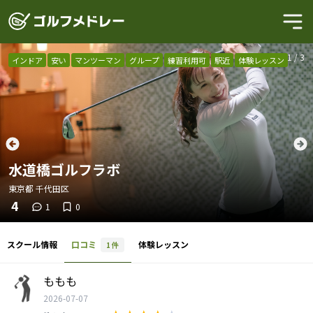
1
/
3
インドア
安い
マンツーマン
グループ
練習利用可
駅近
体験レッスン
水道橋ゴルフラボ
東京都
千代田区
4
1
0
スクール情報
口コミ
体験レッスン
1
件
ももも
2026-07-07