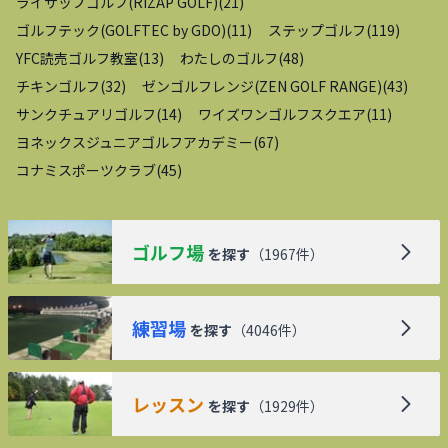
ライザップゴルフ(RIZAP GOLF)
(
21
)
ゴルフテック(GOLFTEC by GDO)
(
11
)
ステップゴルフ
(
119
)
YFC読売ゴルフ教室
(
13
)
わたしのゴルフ
(
48
)
チキンゴルフ
(
32
)
ゼンゴルフレンジ(ZEN GOLF RANGE)
(
43
)
サンクチュアリゴルフ
(
14
)
ワイズワンゴルフスクエア
(
11
)
ヨネックスジュニアゴルフアカデミー
(
67
)
コナミスポーツクラブ
(
45
)
ゴルフ場
を探す
（
1967
件）
練習場
を探す
（
4046
件）
レッスン
を探す
（
1929
件）