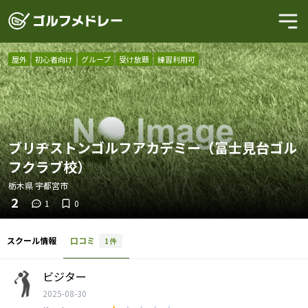
屋外
初心者向け
グループ
受け放題
練習利用可
ブリヂストンゴルフアカデミー（富士見台ゴル
フクラブ校）
栃木県
宇都宮市
2
1
0
スクール情報
口コミ
1
件
ビジター
2025-08-30