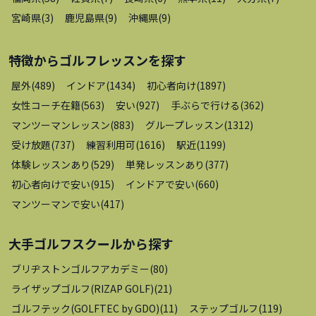
宮崎県
(
3
)
鹿児島県
(
9
)
沖縄県
(
9
)
特徴から
ゴルフレッスン
を探す
屋外
(
489
)
インドア
(
1434
)
初心者向け
(
1897
)
女性コーチ在籍
(
563
)
安い
(
927
)
手ぶらで行ける
(
362
)
マンツーマンレッスン
(
883
)
グループレッスン
(
1312
)
受け放題
(
737
)
練習利用可
(
1616
)
駅近
(
1199
)
体験レッスンあり
(
529
)
単発レッスンあり
(
377
)
初心者向けで安い
(
915
)
インドアで安い
(
660
)
マンツーマンで安い
(
417
)
大手ゴルフスクール
から探す
ブリヂストンゴルフアカデミー
(
80
)
ライザップゴルフ(RIZAP GOLF)
(
21
)
ゴルフテック(GOLFTEC by GDO)
(
11
)
ステップゴルフ
(
119
)