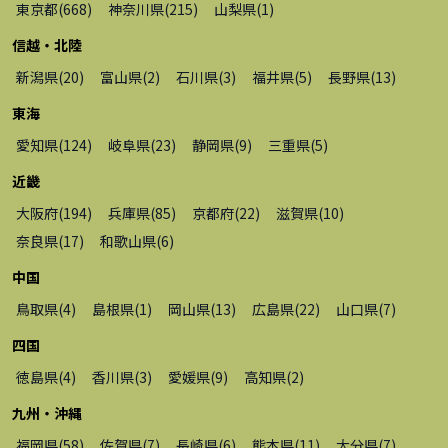
東京都
(
668
)
神奈川県
(
215
)
山梨県
(
1
)
信越・北陸
新潟県
(
20
)
富山県
(
2
)
石川県
(
3
)
福井県
(
5
)
長野県
(
13
)
東海
愛知県
(
124
)
岐阜県
(
23
)
静岡県
(
9
)
三重県
(
5
)
近畿
大阪府
(
194
)
兵庫県
(
85
)
京都府
(
22
)
滋賀県
(
10
)
奈良県
(
17
)
和歌山県
(
6
)
中国
鳥取県
(
4
)
島根県
(
1
)
岡山県
(
13
)
広島県
(
22
)
山口県
(
7
)
四国
徳島県
(
4
)
香川県
(
3
)
愛媛県
(
9
)
高知県
(
2
)
九州・沖縄
福岡県
(
58
)
佐賀県
(
7
)
長崎県
(
6
)
熊本県
(
11
)
大分県
(
7
)