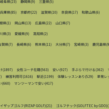
岐阜県
(
23
)
静岡県
(
9
)
三重県
(
5
)
兵庫県
(
85
)
京都府
(
22
)
滋賀県
(
10
)
奈良県
(
17
)
和歌山県
(
6
)
根県
(
1
)
岡山県
(
13
)
広島県
(
22
)
山口県
(
7
)
川県
(
3
)
愛媛県
(
9
)
高知県
(
2
)
佐賀県
(
7
)
長崎県
(
6
)
熊本県
(
11
)
大分県
(
7
)
宮崎県
(
3
)
鹿児島県
(
け
(
1897
)
女性コーチ在籍
(
563
)
安い
(
927
)
手ぶらで行ける
(
362
)
7
)
練習利用可
(
1616
)
駅近
(
1199
)
体験レッスンあり
(
529
)
単発レ
い
(
660
)
マンツーマンで安い
(
417
)
イザップゴルフ(RIZAP GOLF)
(
21
)
ゴルフテック(GOLFTEC by GDO)
(