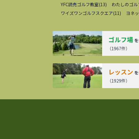
YFC読売ゴルフ教室
(
13
)
わたしのゴル
ワイズワンゴルフスクエア
(
11
)
ヨネッ
ゴルフ場
を
（
1967
件）
レッスン
を
（
1929
件）