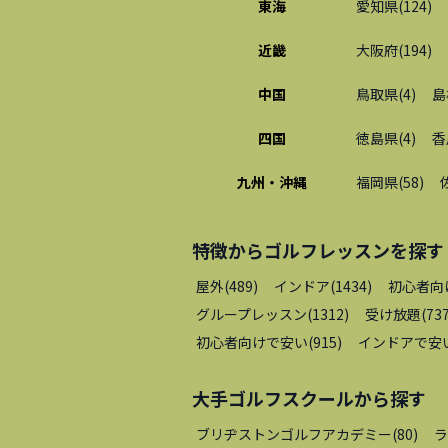
東海
愛知県
(
124
)
近畿
大阪府
(
194
)
中国
鳥取県
(
4
)
島
四国
徳島県
(
4
)
香
九州・沖縄
福岡県
(
58
)
特徴から
ゴルフレッスン
を探す
屋外
(
489
)
インドア
(
1434
)
初心者向
グループレッスン
(
1312
)
受け放題
(
73
初心者向けで安い
(
915
)
インドアで安
大手ゴルフスクール
から探す
ブリヂストンゴルフアカデミー
(
80
)
ラ