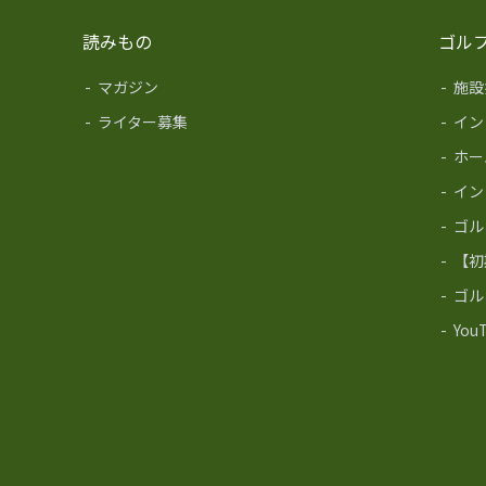
読みもの
ゴル
-
マガジン
-
施設
-
ライター募集
-
イン
-
ホー
-
イン
-
ゴル
-
【初
-
ゴル
-
Yo