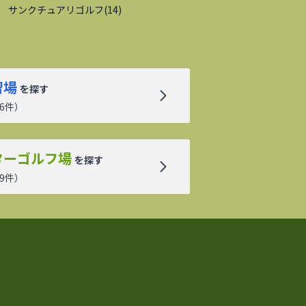
サンクチュアリゴルフ
(
14
)
習場
を探す
6
件）
ターゴルフ場
を探す
9
件）