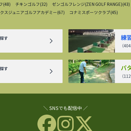
フ
(
48
)
チキンゴルフ
(
32
)
ゼンゴルフレンジ(ZEN GOLF RANGE)
(
43
)
クスジュニアゴルフアカデミー
(
67
)
コナミスポーツクラブ
(
45
)
練
探す
（
404
パ
探す
（
112
＼ SNSでも配信中 ／