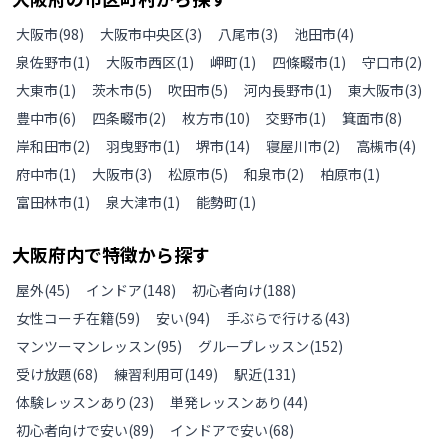
大阪市
(
98
)
大阪市中央区
(
3
)
八尾市
(
3
)
池田市
(
4
)
泉佐野市
(
1
)
大阪市西区
(
1
)
岬町
(
1
)
四條畷市
(
1
)
守口市
(
2
)
大東市
(
1
)
茨木市
(
5
)
吹田市
(
5
)
河内長野市
(
1
)
東大阪市
(
3
)
豊中市
(
6
)
四条畷市
(
2
)
枚方市
(
10
)
交野市
(
1
)
箕面市
(
8
)
岸和田市
(
2
)
羽曳野市
(
1
)
堺市
(
14
)
寝屋川市
(
2
)
高槻市
(
4
)
府中市
(
1
)
大阪市
(
3
)
松原市
(
5
)
和泉市
(
2
)
柏原市
(
1
)
富田林市
(
1
)
泉大津市
(
1
)
能勢町
(
1
)
大阪府
内で特徴から探す
屋外
(
45
)
インドア
(
148
)
初心者向け
(
188
)
女性コーチ在籍
(
59
)
安い
(
94
)
手ぶらで行ける
(
43
)
マンツーマンレッスン
(
95
)
グループレッスン
(
152
)
受け放題
(
68
)
練習利用可
(
149
)
駅近
(
131
)
体験レッスンあり
(
23
)
単発レッスンあり
(
44
)
初心者向けで安い
(
89
)
インドアで安い
(
68
)