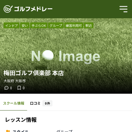
インドア
安い
手ぶらOK
グループ
練習利用可
駅近
梅田ゴルフ倶楽部 本店
大阪府
大阪市
0
0
スクール情報
口コミ
0
件
レッスン情報
スタイル
グループ