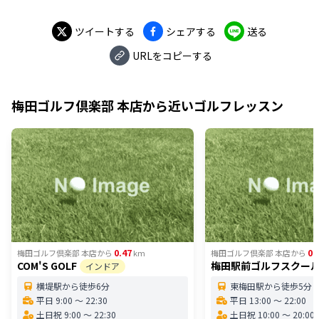
ツイートする
シェアする
送る
URLをコピーする
梅田ゴルフ倶楽部 本店
から近いゴルフレッスン
0.47
0.
梅田ゴルフ倶楽部 本店
から
km
梅田ゴルフ倶楽部 本店
から
COM'S GOLF
梅田駅前ゴルフスクー
インドア
横堤駅から徒歩6分
東梅田駅から徒歩5分
平日 9:00 〜 22:30
平日 13:00 〜 22:00
土日祝 9:00 〜 22:30
土日祝 10:00 〜 20:00