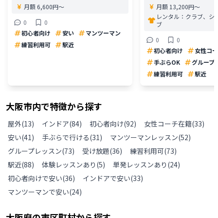
月額 6,600円〜
月額 13,200円〜
レンタル：
クラブ、シ
0
0
ブ
初心者向け
安い
マンツーマン
0
0
練習利用可
駅近
初心者向け
女性コー
手ぶらOK
グループ
練習利用可
駅近
大阪市
内で特徴から探す
屋外
(
13
)
インドア
(
84
)
初心者向け
(
92
)
女性コーチ在籍
(
33
)
安い
(
41
)
手ぶらで行ける
(
31
)
マンツーマンレッスン
(
52
)
グループレッスン
(
73
)
受け放題
(
36
)
練習利用可
(
73
)
駅近
(
88
)
体験レッスンあり
(
5
)
単発レッスンあり
(
24
)
初心者向けで安い
(
36
)
インドアで安い
(
33
)
マンツーマンで安い
(
24
)
大阪府
の
市区町村から探す