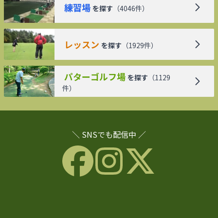
練習場
を探す
（
4046
件）
レッスン
を探す
（
1929
件）
パターゴルフ場
を探す
（
1129
件）
＼ SNSでも配信中 ／