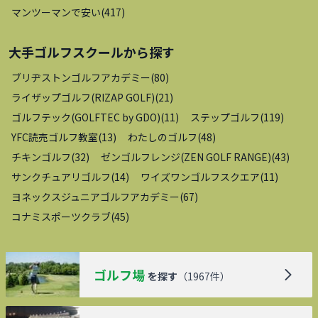
マンツーマンで安い
(
417
)
大手ゴルフスクール
から探す
ブリヂストンゴルフアカデミー
(
80
)
ライザップゴルフ(RIZAP GOLF)
(
21
)
ゴルフテック(GOLFTEC by GDO)
(
11
)
ステップゴルフ
(
119
)
YFC読売ゴルフ教室
(
13
)
わたしのゴルフ
(
48
)
チキンゴルフ
(
32
)
ゼンゴルフレンジ(ZEN GOLF RANGE)
(
43
)
サンクチュアリゴルフ
(
14
)
ワイズワンゴルフスクエア
(
11
)
ヨネックスジュニアゴルフアカデミー
(
67
)
コナミスポーツクラブ
(
45
)
ゴルフ場
を探す
（
1967
件）