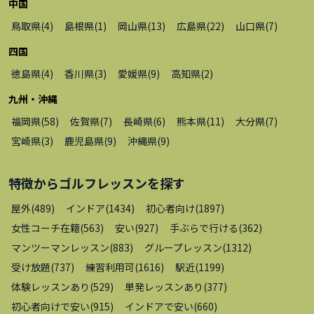
中国
鳥取県
(
4
)
島根県
(
1
)
岡山県
(
13
)
広島県
(
22
)
山口県
(
7
)
四国
徳島県
(
4
)
香川県
(
3
)
愛媛県
(
9
)
高知県
(
2
)
九州・沖縄
福岡県
(
58
)
佐賀県
(
7
)
長崎県
(
6
)
熊本県
(
11
)
大分県
(
7
)
宮崎県
(
3
)
鹿児島県
(
9
)
沖縄県
(
9
)
特徴から
ゴルフレッスン
を探す
屋外
(
489
)
インドア
(
1434
)
初心者向け
(
1897
)
女性コーチ在籍
(
563
)
安い
(
927
)
手ぶらで行ける
(
362
)
マンツーマンレッスン
(
883
)
グループレッスン
(
1312
)
受け放題
(
737
)
練習利用可
(
1616
)
駅近
(
1199
)
体験レッスンあり
(
529
)
単発レッスンあり
(
377
)
初心者向けで安い
(
915
)
インドアで安い
(
660
)