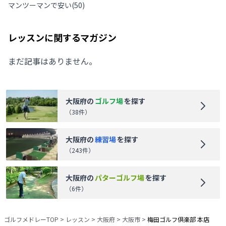
マンツーマンで安い
(
50
)
レッスンに関するマガジン
まだ記事はありません。
大阪府
の
ゴルフ場
を探す
（
38
件）
大阪府
の
練習場
を探す
（
243
件）
大阪府
の
パターゴルフ場
を探す
（
6
件）
ゴルフメドレーTOP
>
レッスン
>
大阪府
>
大阪市
>
梅田ゴルフ倶楽部 本店