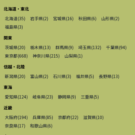
北海道・東北
北海道
(
35
)
岩手県
(
2
)
宮城県
(
16
)
秋田県
(
6
)
山形県
(
2
)
福島県
(
3
)
関東
茨城県
(
20
)
栃木県
(
13
)
群馬県
(
9
)
埼玉県
(
132
)
千葉県
(
94
)
東京都
(
668
)
神奈川県
(
215
)
山梨県
(
1
)
信越・北陸
新潟県
(
20
)
富山県
(
2
)
石川県
(
3
)
福井県
(
5
)
長野県
(
13
)
東海
愛知県
(
124
)
岐阜県
(
23
)
静岡県
(
9
)
三重県
(
5
)
近畿
大阪府
(
194
)
兵庫県
(
85
)
京都府
(
22
)
滋賀県
(
10
)
奈良県
(
17
)
和歌山県
(
6
)