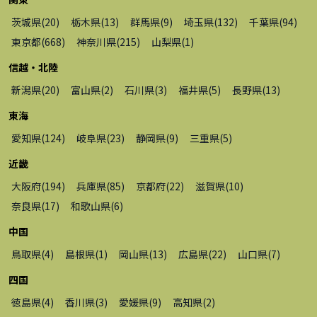
茨城県
(
20
)
栃木県
(
13
)
群馬県
(
9
)
埼玉県
(
132
)
千葉県
(
94
)
東京都
(
668
)
神奈川県
(
215
)
山梨県
(
1
)
信越・北陸
新潟県
(
20
)
富山県
(
2
)
石川県
(
3
)
福井県
(
5
)
長野県
(
13
)
東海
愛知県
(
124
)
岐阜県
(
23
)
静岡県
(
9
)
三重県
(
5
)
近畿
大阪府
(
194
)
兵庫県
(
85
)
京都府
(
22
)
滋賀県
(
10
)
奈良県
(
17
)
和歌山県
(
6
)
中国
鳥取県
(
4
)
島根県
(
1
)
岡山県
(
13
)
広島県
(
22
)
山口県
(
7
)
四国
徳島県
(
4
)
香川県
(
3
)
愛媛県
(
9
)
高知県
(
2
)