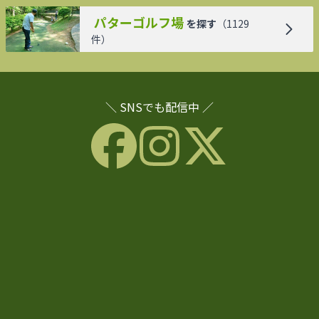
パターゴルフ場
を探す
（
1129
件）
＼ SNSでも配信中 ／