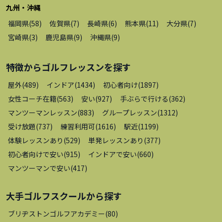
九州・沖縄
福岡県
(
58
)
佐賀県
(
7
)
長崎県
(
6
)
熊本県
(
11
)
大分県
(
7
)
宮崎県
(
3
)
鹿児島県
(
9
)
沖縄県
(
9
)
特徴から
ゴルフレッスン
を探す
屋外
(
489
)
インドア
(
1434
)
初心者向け
(
1897
)
女性コーチ在籍
(
563
)
安い
(
927
)
手ぶらで行ける
(
362
)
マンツーマンレッスン
(
883
)
グループレッスン
(
1312
)
受け放題
(
737
)
練習利用可
(
1616
)
駅近
(
1199
)
体験レッスンあり
(
529
)
単発レッスンあり
(
377
)
初心者向けで安い
(
915
)
インドアで安い
(
660
)
マンツーマンで安い
(
417
)
大手ゴルフスクール
から探す
ブリヂストンゴルフアカデミー
(
80
)