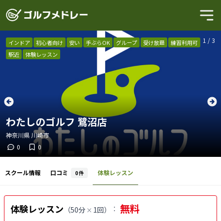
1
/
3
インドア
初心者向け
安い
手ぶらOK
グループ
受け放題
練習利用可
駅近
体験レッスン
わたしのゴルフ 鷺沼店
神奈川県
川崎市
0
0
スクール情報
口コミ
体験レッスン
0
件
無料
体験レッスン
：
（
50分
1回
）
×