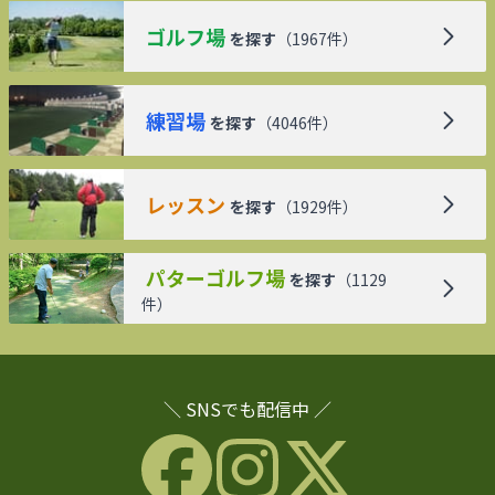
ゴルフ場
を探す
（
1967
件）
練習場
を探す
（
4046
件）
レッスン
を探す
（
1929
件）
パターゴルフ場
を探す
（
1129
件）
＼ SNSでも配信中 ／