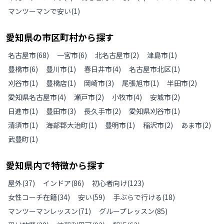
マンツーマンで安い
(
1
)
愛知県
の
市区町村から探す
名古屋市
(
68
)
一宮市
(
6
)
北名古屋市
(
2
)
津島市
(
1
)
豊橋市
(
6
)
豊川市
(
1
)
春日井市
(
4
)
名古屋市北区
(
1
)
刈谷市
(
1
)
豊橋店
(
1
)
岡崎市
(
3
)
尾張旭市
(
1
)
半田市
(
2
)
愛知県名古屋市
(
4
)
瀬戸市
(
2
)
小牧市
(
4
)
安城市
(
2
)
日進市
(
1
)
豊田市
(
3
)
長久手市
(
2
)
愛知県刈谷市
(
1
)
清須市
(
1
)
海部郡大治町
(
1
)
豊明市
(
1
)
稲沢市
(
2
)
あま市
(
2
)
武豊町
(
1
)
愛知県
内で特徴から探す
屋外
(
37
)
インドア
(
86
)
初心者向け
(
123
)
女性コーチ在籍
(
34
)
安い
(
59
)
手ぶらで行ける
(
18
)
マンツーマンレッスン
(
71
)
グループレッスン
(
85
)