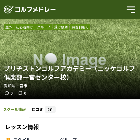
屋外
初心者向け
グループ
受け放題
練習利用可
ブリヂストンゴルフアカデミー（ニッケゴルフ
倶楽部一宮センター校）
愛知県
一宮市
0
0
スクール情報
口コミ
0
件
レッスン情報
スタイル
グループ