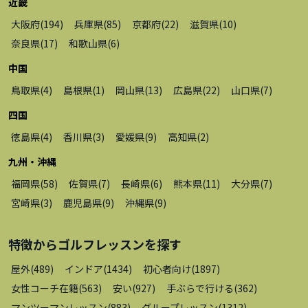
近畿
大阪府
(
194
)
兵庫県
(
85
)
京都府
(
22
)
滋賀県
(
10
)
奈良県
(
17
)
和歌山県
(
6
)
中国
鳥取県
(
4
)
島根県
(
1
)
岡山県
(
13
)
広島県
(
22
)
山口県
(
7
)
四国
徳島県
(
4
)
香川県
(
3
)
愛媛県
(
9
)
高知県
(
2
)
九州・沖縄
福岡県
(
58
)
佐賀県
(
7
)
長崎県
(
6
)
熊本県
(
11
)
大分県
(
7
)
宮崎県
(
3
)
鹿児島県
(
9
)
沖縄県
(
9
)
特徴から
ゴルフレッスン
を探す
屋外
(
489
)
インドア
(
1434
)
初心者向け
(
1897
)
女性コーチ在籍
(
563
)
安い
(
927
)
手ぶらで行ける
(
362
)
マンツーマンレッスン
(
883
)
グループレッスン
(
1312
)