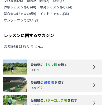
受け放題
(
28
)
練習利用可
(
92
)
駅近
(
63
)
体験レッスンあり
(
40
)
単発レッスンあり
(
24
)
初心者向けで安い
(
59
)
インドアで安い
(
36
)
マンツーマンで安い
(
29
)
レッスンに関するマガジン
まだ記事はありません。
愛知県
の
ゴルフ場
を探す
（
39
件）
愛知県
の
練習場
を探す
（
262
件）
愛知県
の
パターゴルフ場
を探す