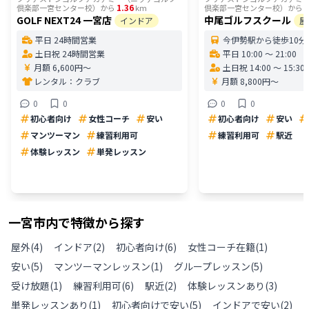
1.36
2
倶楽部一宮センター校）
から
km
倶楽部一宮センター校）
から
GOLF NEXT24 一宮店
中尾ゴルフスクール
インドア
屋
平日 24時間営業
今伊勢駅から徒歩10分
土日祝 24時間営業
平日 10:00 〜 21:00
月額 6,600円〜
土日祝 14:00 〜 15:30
レンタル：
クラブ
月額 8,800円〜
0
0
0
0
初心者向け
女性コーチ
安い
初心者向け
安い
マンツーマン
練習利用可
練習利用可
駅近
体験レッスン
単発レッスン
一宮市
内で特徴から探す
屋外
(
4
)
インドア
(
2
)
初心者向け
(
6
)
女性コーチ在籍
(
1
)
安い
(
5
)
マンツーマンレッスン
(
1
)
グループレッスン
(
5
)
受け放題
(
1
)
練習利用可
(
6
)
駅近
(
2
)
体験レッスンあり
(
3
)
単発レッスンあり
(
1
)
初心者向けで安い
(
5
)
インドアで安い
(
2
)