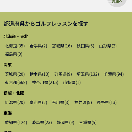
都道府県から
ゴルフレッスン
を探す
北海道・東北
北海道
(
35
)
岩手県
(
2
)
宮城県
(
16
)
秋田県
(
6
)
山形県
(
2
)
福島県
(
3
)
関東
茨城県
(
20
)
栃木県
(
13
)
群馬県
(
9
)
埼玉県
(
132
)
千葉県
(
94
)
東京都
(
668
)
神奈川県
(
215
)
山梨県
(
1
)
信越・北陸
新潟県
(
20
)
富山県
(
2
)
石川県
(
3
)
福井県
(
5
)
長野県
(
13
)
東海
愛知県
(
124
)
岐阜県
(
23
)
静岡県
(
9
)
三重県
(
5
)