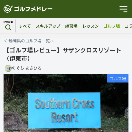
記事検索
すべて
スキルアップ
練習場
レッスン
ゴルフ場
コ
＜
静岡県
の
ゴルフ場
一覧へ
【ゴルフ場レビュー】サザンクロスリゾート
（伊東市）
のぐち まさひろ
ゴルフ場