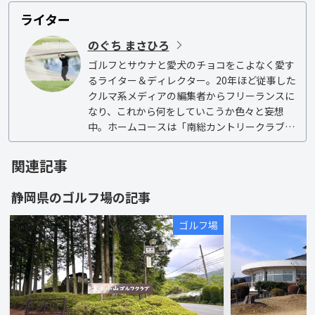
ライター
のぐち まさひろ
ゴルフとサウナと愛犬のチョコをこよなく愛す
るライター＆ディレクター。20年ほど従事した
クルマ系メディアの編集者からフリーランスに
なり、これから何をしていこうか色々と妄想
中。ホームコースは「南総カントリークラブ」
で、オフィシャルハンデは5.6（2026年2月現
在）。

関連記事
草野球＆ソフトボールは右投げ左打ち。SAJス
静岡県
の
ゴルフ場
の記事
キー検定1級／国内A級ライセンス／小型船舶2
級／サウナスパ健康アドバイザー所持。「吉祥
ゴルフ場
寺二郎」で覚醒したジロリアンです。