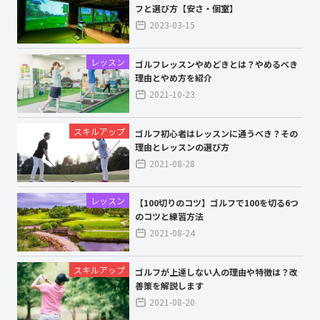
フと選び方【安さ・個室】
2023-03-15
レッスン
ゴルフレッスンやめどきとは？やめるべき
理由とやめ方を紹介
2021-10-23
スキルアップ
ゴルフ初心者はレッスンに通うべき？その
理由とレッスンの選び方
2021-08-28
レッスン
【100切りのコツ】ゴルフで100を切る6つ
のコツと練習方法
2021-08-24
スキルアップ
ゴルフが上達しない人の理由や特徴は？改
善策を解説します
2021-08-20